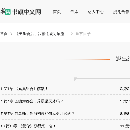
首页
书库
达人中心
漫剧合作
首页
退出组合后，我被迫成为顶流！
章节目录
退出
1.第1章 《凤凰组合》解散！
2.第
4.第4章 连编舞都会，苏晨是天才吗？
5.第
7.第7章 苏老师，你当初是如何忍受叶涵的？
8.第
10.第10章 《爱你》获得第一名！
11.