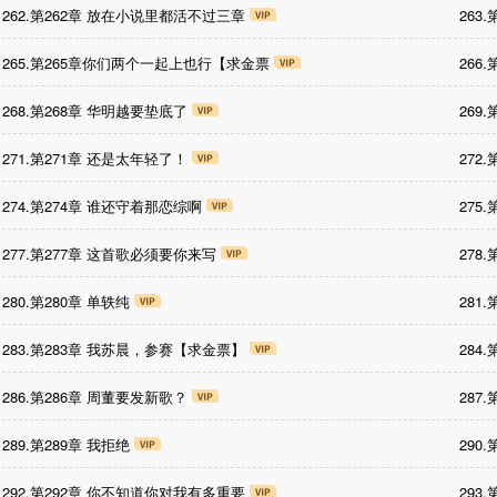
262.第262章 放在小说里都活不过三章
263
265.第265章你们两个一起上也行【求金票
266
268.第268章 华明越要垫底了
269
271.第271章 还是太年轻了！
272
274.第274章 谁还守着那恋综啊
275
277.第277章 这首歌必须要你来写
278
280.第280章 单轶纯
281
283.第283章 我苏晨，参赛【求金票】
284
286.第286章 周董要发新歌？
287
289.第289章 我拒绝
290
292.第292章 你不知道你对我有多重要
293